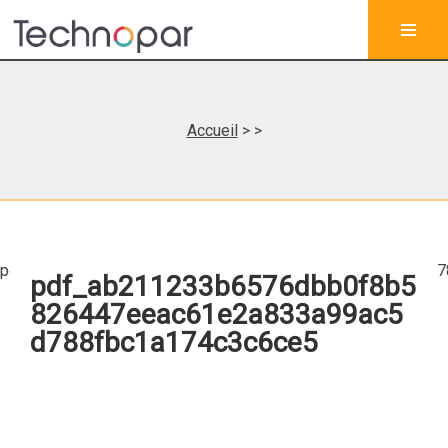
Accueil
>
>
pdf_ab211233b6576dbb0f8b5826447eeac61e2a833a99ac5d7
pdf_ab211233b6576dbb0f8b5
826447eeac61e2a833a99ac5
d788fbc1a174c3c6ce5