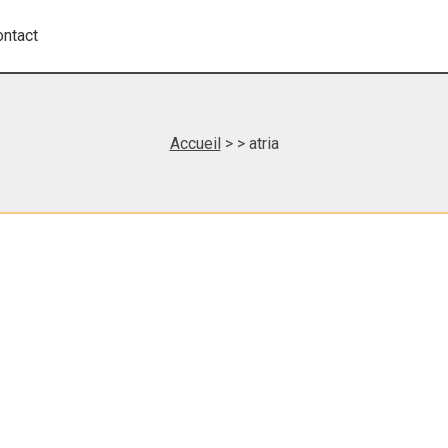
ontact
Accueil
>
> atria