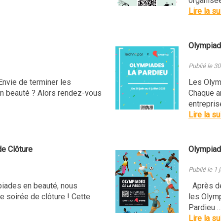
organisée
Lire la su
Olympia
Publié le 30
 Envie de terminer les
Les Olymp
n beauté ? Alors rendez-vous
Chaque an
entrepris
Lire la su
e Clôture
Olympiad
Publié le 1 
iades en beauté, nous
Après deu
 soirée de clôture ! Cette
les Olym
Pardieu 
Lire la su