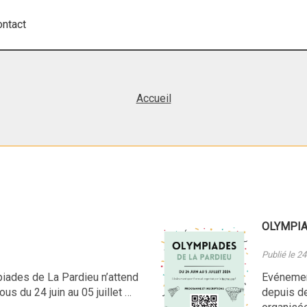
ontact
Accueil
OLYMPIA
Publié le 2
iades de La Pardieu n’attend
Evénemen
us du 24 juin au 05 juillet …
depuis d