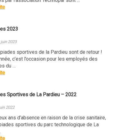
s par l’association Technopar sont …
ite
des 2023
 juin 2023
iades sportives de la Pardieu sont de retour !
née, c’est l’occasion pour les employés des
es du …
ite
es Sportives de La Pardieu – 2022
juin 2022
x ans d’absence en raison de la crise sanitaire,
piades sportives du parc technologique de La
…
ite