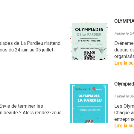
OLYMPIA
Publié le 2
iades de La Pardieu n’attend
Evénemen
us du 24 juin au 05 juillet …
depuis d
organisée
Lire la su
Olympia
Publié le 30
 Envie de terminer les
Les Olymp
n beauté ? Alors rendez-vous
Chaque an
entrepris
Lire la su