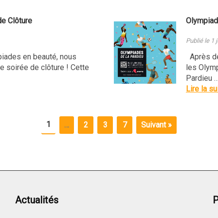
e Clôture
Olympiad
Publié le 1 
iades en beauté, nous
Après deu
 soirée de clôture ! Cette
les Olym
Pardieu 
Lire la su
1
…
2
3
7
Suivant »
Actualités
P