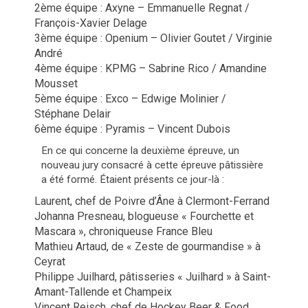
2ème équipe : Axyne – Emmanuelle Regnat /
François-Xavier Delage
3ème équipe : Openium – Olivier Goutet / Virginie
André
4ème équipe : KPMG – Sabrine Rico / Amandine
Mousset
5ème équipe : Exco – Edwige Molinier /
Stéphane Delair
6ème équipe : Pyramis – Vincent Dubois
En ce qui concerne la deuxième épreuve, un
nouveau jury consacré à cette épreuve pâtissière
a été formé. Étaient présents ce jour-là :
Laurent, chef de Poivre d’Âne à Clermont-Ferrand
Johanna Presneau, blogueuse « Fourchette et
Mascara », chroniqueuse France Bleu
Mathieu Artaud, de « Zeste de gourmandise » à
Ceyrat
Philippe Juilhard, pâtisseries « Juilhard » à Saint-
Amant-Tallende et Champeix
Vincent Reisch, chef de Hockey Beer & Food