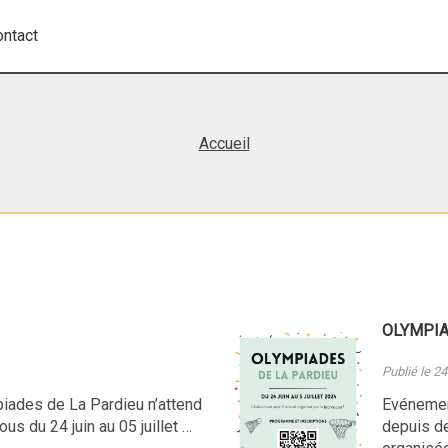
ontact
Accueil
OLYMPIA
Publié le 2
iades de La Pardieu n’attend
Evénemen
us du 24 juin au 05 juillet …
depuis d