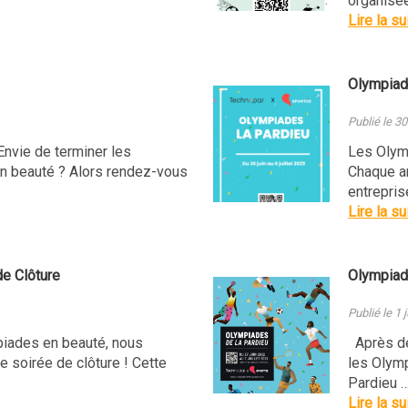
organisée
Lire la su
Olympia
Publié le 30
 Envie de terminer les
Les Olymp
n beauté ? Alors rendez-vous
Chaque an
entrepris
Lire la su
e Clôture
Olympiad
Publié le 1 
iades en beauté, nous
Après deu
 soirée de clôture ! Cette
les Olym
Pardieu 
Lire la su