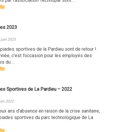
s par l’association Technopar sont …
ite
des 2023
 juin 2023
iades sportives de la Pardieu sont de retour !
née, c’est l’occasion pour les employés des
es du …
ite
es Sportives de La Pardieu – 2022
juin 2022
x ans d’absence en raison de la crise sanitaire,
piades sportives du parc technologique de La
…
ite